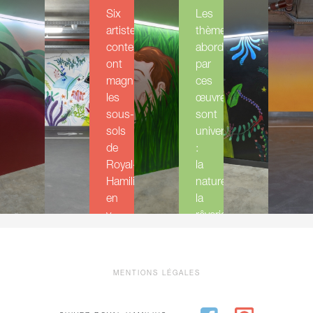
Six
Les
artistes
thèmes
contemporains
abordés
ont
par
magnifié
ces
les
œuvres
sous-
sont
sols
universels
de
:
Royal-
la
Hamilius
nature,
en
la
y
rêverie,
apposant
l'amour,
leur
la
art.
fuite
MENTIONS LÉGALES
du
Une
temps...
douzaine