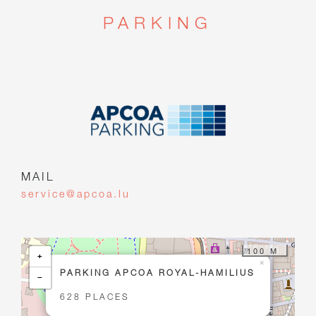
PARKING
MAIL
service@apcoa.lu
100 M
+
×
PARKING APCOA ROYAL-HAMILIUS
−
628 PLACES